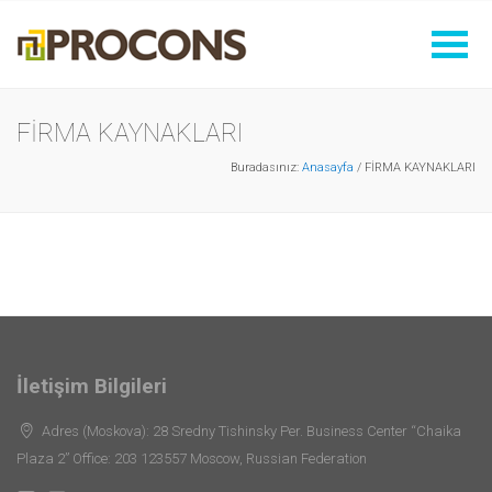
FİRMA KAYNAKLARI
Buradasınız:
Anasayfa
/ FİRMA KAYNAKLARI
İletişim Bilgileri
Adres (Moskova): 28 Sredny Tishinsky Per. Business Center “Chaika
Plaza 2” Office: 203 123557 Moscow, Russian Federation