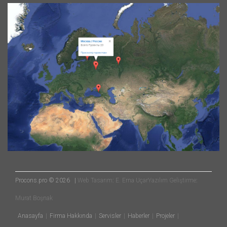
Procons.pro © 2026 |
Web Tasarım
:
E. Erna Uçar
Yazılım Geliştirme
:
Murat Boşnak
Anasayfa
Firma Hakkında
Servisler
Haberler
Projeler